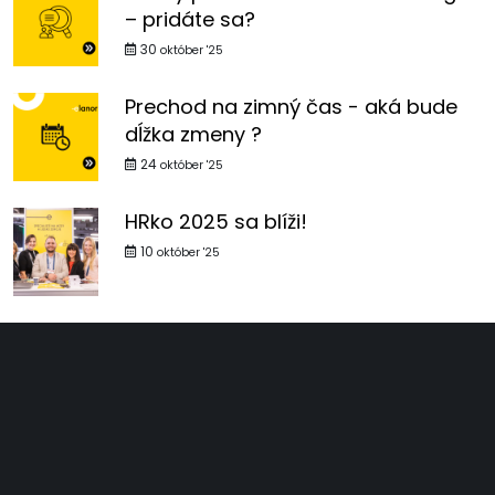
– pridáte sa?
30
október '25
Prechod na zimný čas - aká bude
dĺžka zmeny ?
24
október '25
HRko 2025 sa blíži!
10
október '25