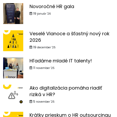
Novoročné HR gala
19
január '26
Veselé Vianoce a šťastný nový rok
2026
19
december '25
Hľadáme mladé IT talenty!
11
november '25
Ako digitalizácia pomáha riadiť
riziká v HR?
5
november '25
Krátky prieskum o HR outsourcingu