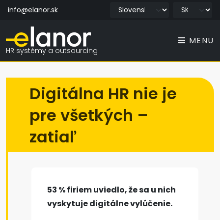
info@elanor.sk
MENU
HR systémy a outsourcing
Digitálna HR nie je
pre všetkých –
zatiaľ
53 % firiem uviedlo, že sa u nich
vyskytuje digitálne vylúčenie.