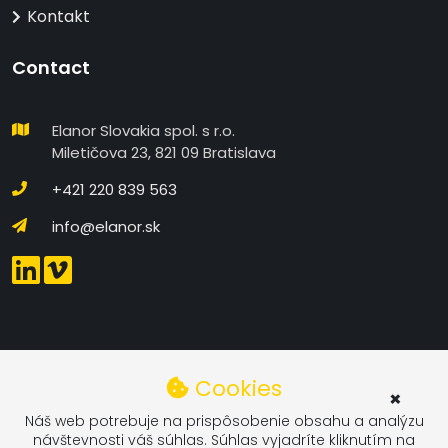
Kontakt
Contact
Elanor Slovakia spol. s r.o.
Miletičova 23, 821 09 Bratislava
+421 220 839 563
info@elanor.sk
DETAILNÉ NASTAVENIE COOKIES
Cookies
×
Technické
Náš web potrebuje na prispôsobenie obsahu a analýzu
návštevnosti váš súhlas. Súhlas vyjadríte kliknutím na
Technické Cookies - Technické cookies sa používajú