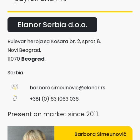
Elanor Serbia d.o.o.
Bulevar heroja sa Košara br. 2, sprat 8.
Novi Beograd,
11070
Beograd
,
Serbia
barbora.simeunovic@elanor.rs
+381 (0) 63 1063 036
Present on market since 2011.
Barbora Simeunović