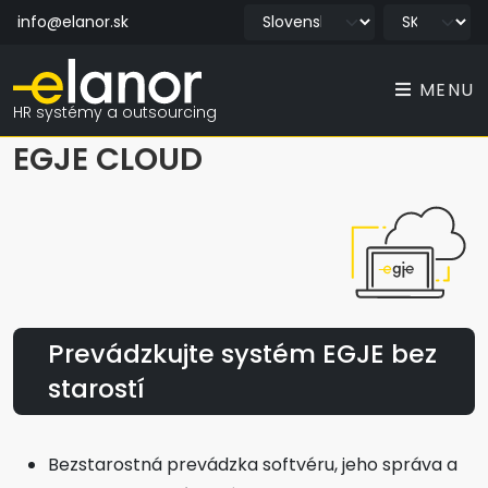
info@elanor.sk
MENU
HR systémy a outsourcing
EGJE CLOUD
Prevádzkujte systém EGJE bez
starostí
Bezstarostná prevádzka softvéru, jeho správa a