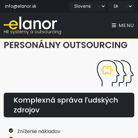
info@elanor.sk
MENU
HR systémy a outsourcing
PERSONÁLNY OUTSOURCING
Komplexná správa ľudských
zdrojov
Zníženie nákladov